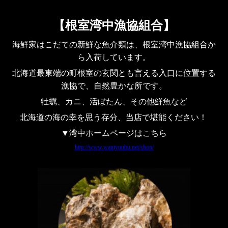
【根室湾中漁協組合】
海鮮家はこだての新鮮な魚介類は、根室湾中漁協組合か
ら入荷しています。
北海道最東端の町根室の玄関とも言える入口に位置する
漁協で、自然豊かな所です。
牡蠣、カニ、活ぼたん、その他鮮魚など
北海道の海の幸を思う存分、当店で堪能ください！
▼湾中ホームページはこちら
http://www.wantyuubu.net/shop/