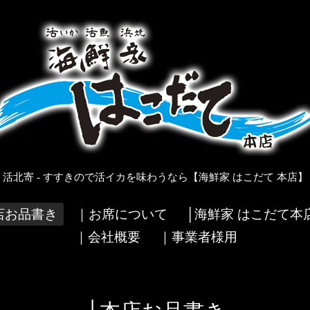
活北寄 - すすきので活イカを味わうなら【海鮮家 はこだて 本店】
店お品書き
｜お席について
│海鮮家 はこだて本
｜会社概要
｜事業者様用