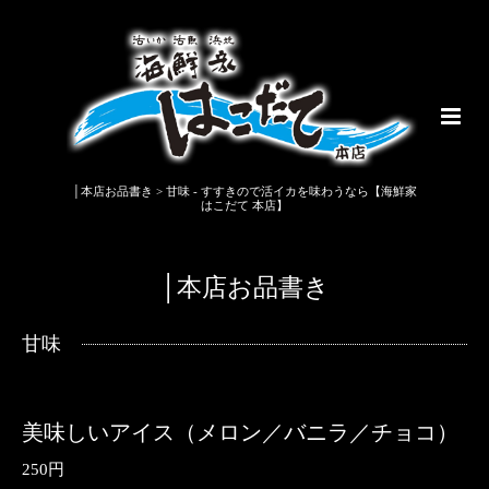
│本店お品書き > 甘味 - すすきので活イカを味わうなら【海鮮家
はこだて 本店】
│本店お品書き
甘味
美味しいアイス（メロン／バニラ／チョコ）
250円