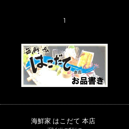
1
海鮮家 はこだて 本店