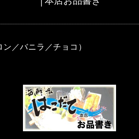
│本店お品書き
ロン／バニラ／チョコ）