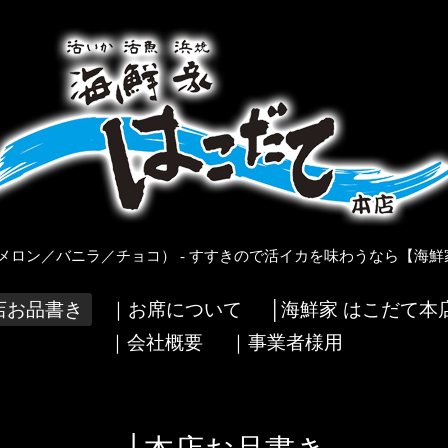
メロン／バニラ／チョコ） - すすきので活イカを味わうなら【海鮮家
店お品書き
｜お席について
│海鮮家 はこだて本
｜会社概要
｜事業者様用