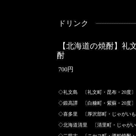
ドリンク
【北海道の焼酎】礼
酎
700円
◇礼文島 〔礼文町・昆布・20度〕
◇鍛高譚 〔白糠町・紫蘇・20度〕
◇喜多里 〔厚沢部町・じゃがいも
◇北海道清里 〔清里町・じゃがい
◇二世古 〔ニセコ町・酒粕焼酎・