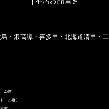
│本店お品書き
文島・鍛高譚・喜多里・北海道清里・
・25度〕
も・25度〕
25度〕