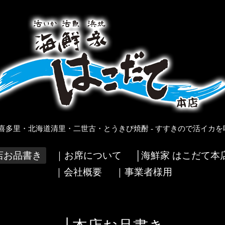
多里・北海道清里・二世古・とうきび焼酎 - すすきので活イカを
店お品書き
｜お席について
│海鮮家 はこだて本
｜会社概要
｜事業者様用