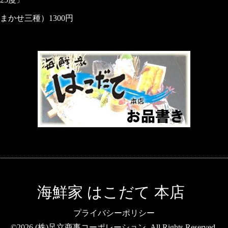
かせ三種）1300円
海鮮家 はこだて 本店
プライバシーポリシー
©2026
(株)足立商事コーポレーション
. All Rights Reserved.