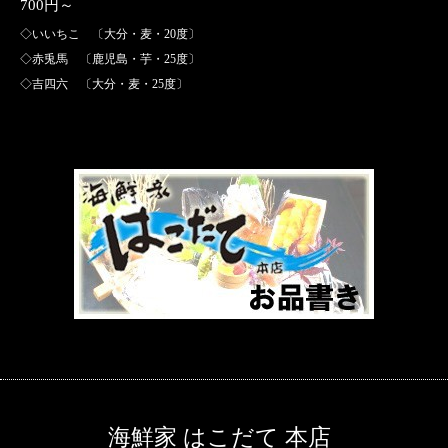
700円～
◇いいちこ 〔大分・麦・20度〕
◇赤兎馬 〔鹿児島・芋・25度〕
◇吉四六 〔大分・麦・25度〕
海鮮家 はこだて 本店