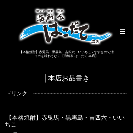
【本格焼酎】赤兎馬・黒霧島・吉四六・いいちこ - すすきので活
イカを味わうなら【海鮮家 はこだて 本店】
│本店お品書き
ドリンク
【本格焼酎】赤兎馬・黒霧島・吉四六・いい
ちこ