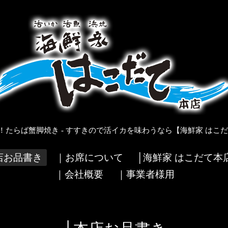
！たらば蟹脚焼き - すすきので活イカを味わうなら【海鮮家 はこだ
店お品書き
｜お席について
│海鮮家 はこだて本
｜会社概要
｜事業者様用