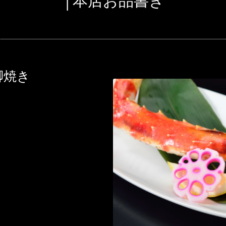
│本店お品書き
脚焼き