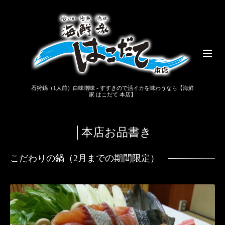
石狩鍋（1人前）白味噌味 - すすきので活イカを味わうなら【海鮮
家 はこだて 本店】
│本店お品書き
こだわりの鍋（2月までの期間限定）