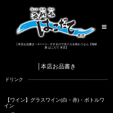
│本店お品書き > 4ページ - すすきので活イカを味わうなら【海鮮
家 はこだて 本店】
│本店お品書き
ドリンク
【ワイン】グラスワイン(白・赤)・ボトルワ
イン