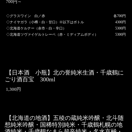
700円～
◇グラスワイン 白／赤
各700円
◇ナイヤガラ（小樽・白・甘口）※以下はボトル
4300円
◇北海道ケルナー（余市・白・辛口）
5300円
◇北海道ツヴァイゲルトレーベ（赤・ミディアムボディ）
5300円
【日本酒 小瓶】北の誉純米生酒・千歳鶴に
ごり酒百宝 300ml
1,300円
【北海道の地酒】五稜の蔵純米吟醸・北斗随
想純米吟醸・国稀特別純米・千歳鶴札幌の地
酒純米・千歳鶴なまら超辛純米・名水京極・