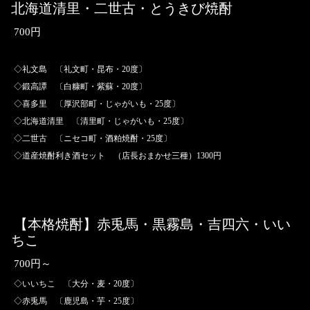
北海道清里・二世古・とうきび焼酎
700円
◇礼文島 〔礼文町・昆布・20度〕
◇鍛高譚 〔白糠町・紫蘇・20度〕
◇喜多里 〔厚沢部町・じゃがいも・25度〕
◇北海道清里 〔清里町・じゃがいも・25度〕
◇二世古 〔ニセコ町・酒粕焼酎・25度〕
◇道産焼酎利き酒セット （店長おまかせ三種）1300円
【本格焼酎】赤兎馬・黒霧島・吉四六・いい
ちこ
700円～
◇いいちこ 〔大分・麦・20度〕
◇赤兎馬 〔鹿児島・芋・25度〕