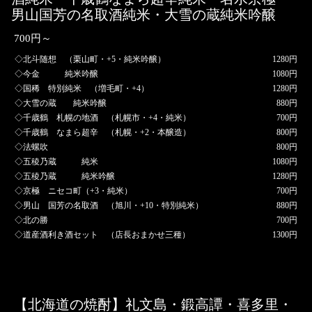
男山国芳の名取酒純米・大雪の蔵純米吟醸
700円～
◇北斗随想 （栗山町・+5・純米吟醸）
1280円
◇今金 純米吟醸
1080円
◇国稀 特別純米 （増毛町・+4）
1280円
◇大雪の蔵 純米吟醸
880円
◇千歳鶴 札幌の地酒 （札幌市・+4・純米）
700円
◇千歳鶴 なまら超辛 （札幌・+2・本醸造）
800円
◇法螺吹
800円
◇五稜乃蔵 純米
1080円
◇五稜乃蔵 純米吟醸
1280円
◇京極 ニセコ町（+3・純米）
700円
◇男山 国芳の名取酒 （旭川・+10・特別純米）
880円
◇北の勝
700円
◇道産酒利き酒セット （店長おまかせ三種）
1300円
【北海道の焼酎】礼文島・鍛高譚・喜多里・